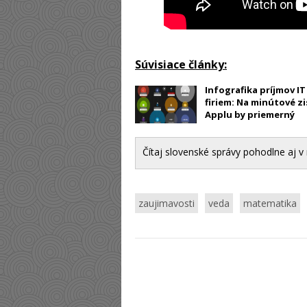
Súvisiace články:
Infografika príjmov IT
firiem: Na minútové zi
Applu by priemerný
slovák robil 6 rokov
Čítaj slovenské správy pohodlne aj v 
zaujimavosti
veda
matematika