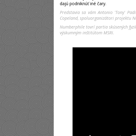
dajú podniknúť iné čary.
Predstavia sa vám Antonio 'Tony' Padil
Copeland, spoluorganizátori projektu 
Numberphile tovrí partia skúsených fy
výskumným inštitútom MSRI.