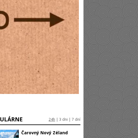
ULÁRNE
24h
|
3 dni
|
7 dní
Čarovný Nový Zéland