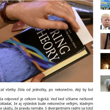
ítať všetky čísla od jednotky, po nekonečno. Aký by bol
vaša odpoveď je celkom logická. Veď keď sčítame nečkoné
pokladať, že aj výsledok bude nekonečne veľkým, kladným
le ukážu, že pravdu nemáte. S divergentnými radmi sa totiž