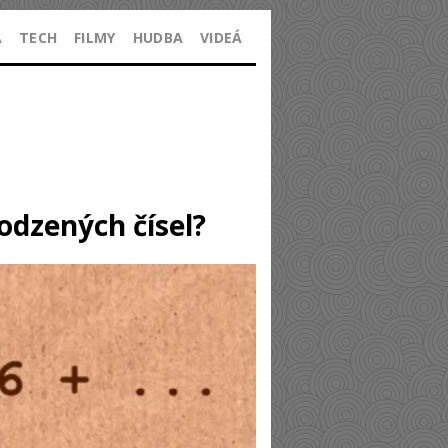
A
TECH
FILMY
HUDBA
VIDEÁ
odzených čísel?