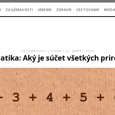
Y
ZAUJÍMAVOSTI
UMENIE
ZDRAVIE
CESTOVANIE
MÓD
ZAUJÍMAVOSTI
/
VIDEÁ
/ 23. MAREC 2014
tika: Aký je súčet všetkých prir