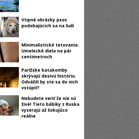
Vtipné obrázky psov
podobajúcich sa na ľudí
Minimalistické tetovania:
Umelecké diela na pár
centimetroch
Parížske katakomby
skrývajú desivú históriu.
Odvážili by ste sa do nich
vstúpiť?
Nebudete veriť že nie sú
živé! Tieto bábiky z Ruska
vyzerajú až šokujúco
reálne