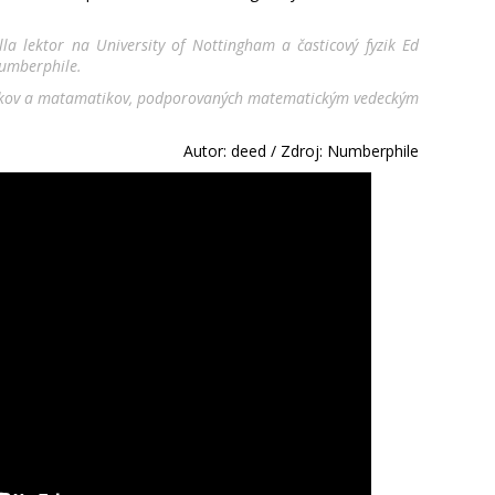
la lektor na University of Nottingham a časticový fyzik Ed
Numberphile.
zikov a matamatikov, podporovaných matematickým vedeckým
Autor: deed / Zdroj: Numberphile