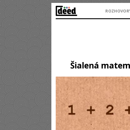
ROZHOVOR
Šialená matema