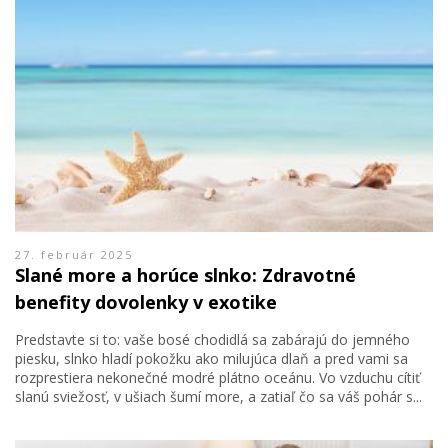
27. február 2025
Slané more a horúce slnko: Zdravotné
benefity dovolenky v exotike
Predstavte si to: vaše bosé chodidlá sa zabárajú do jemného
piesku, slnko hladí pokožku ako milujúca dlaň a pred vami sa
rozprestiera nekonečné modré plátno oceánu. Vo vzduchu cítiť
slanú sviežosť, v ušiach šumí more, a zatiaľ čo sa váš pohár s...