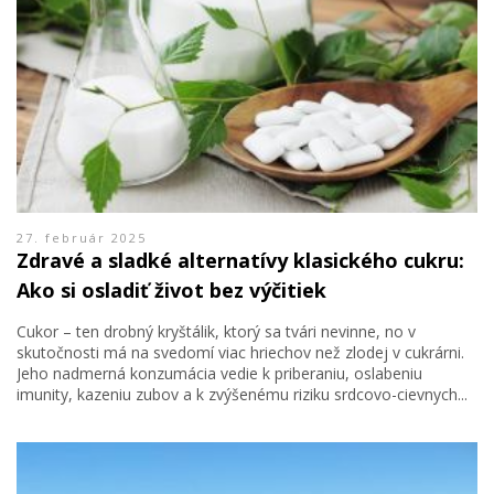
27. február 2025
Zdravé a sladké alternatívy klasického cukru:
Ako si osladiť život bez výčitiek
Cukor – ten drobný kryštálik, ktorý sa tvári nevinne, no v
skutočnosti má na svedomí viac hriechov než zlodej v cukrárni.
Jeho nadmerná konzumácia vedie k priberaniu, oslabeniu
imunity, kazeniu zubov a k zvýšenému riziku srdcovo-cievnych...