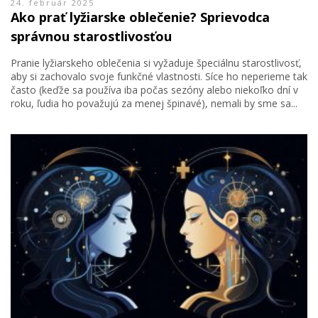
24. február 2025
Ako prať lyžiarske oblečenie? Sprievodca
správnou starostlivosťou
Pranie lyžiarskeho oblečenia si vyžaduje špeciálnu starostlivosť,
aby si zachovalo svoje funkčné vlastnosti. Síce ho neperieme tak
často (keďže sa používa iba počas sezóny alebo niekoľko dní v
roku, ľudia ho považujú za menej špinavé), nemali by sme sa...