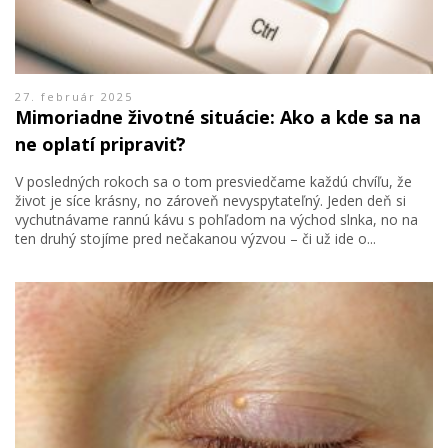
27. február 2025
Mimoriadne životné situácie: Ako a kde sa na
ne oplatí pripraviť?
V posledných rokoch sa o tom presviedčame každú chvíľu, že
život je síce krásny, no zároveň nevyspytateľný. Jeden deň si
vychutnávame rannú kávu s pohľadom na východ slnka, no na
ten druhý stojíme pred nečakanou výzvou – či už ide o...