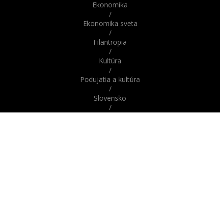
Ekonomika
/
Ekonomika sveta
/
Filantropia
/
Kultúra
/
Podujatia a kultúra
/
Slovensko
/
Správy
/
Správy z domova / zo Slovenska
/
Správy zo sveta / zahraničia
/
Svet
/
Šport
/
Veda a technika
/