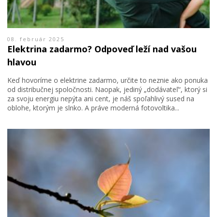
08. február 2025
Elektrina zadarmo? Odpoveď leží nad vašou
hlavou
Keď hovoríme o elektrine zadarmo, určite to neznie ako ponuka
od distribučnej spoločnosti. Naopak, jediný „dodávateľ“, ktorý si
za svoju energiu nepýta ani cent, je náš spoľahlivý sused na
oblohe, ktorým je slnko. A práve moderná fotovoltika...