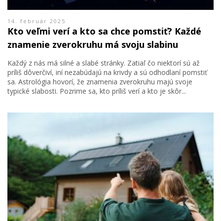
14. február 2025
Kto veľmi verí a kto sa chce pomstiť? Každé
znamenie zverokruhu má svoju slabinu
Každý z nás má silné a slabé stránky. Zatiaľ čo niektorí sú až
príliš dôverčiví, iní nezabúdajú na krivdy a sú odhodlaní pomstiť
sa. Astrológia hovorí, že znamenia zverokruhu majú svoje
typické slabosti. Pozrime sa, kto príliš verí a kto je skôr...