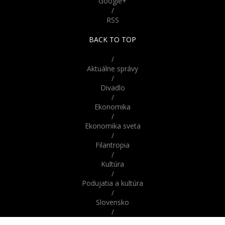
Google+
vstúpiť?
/
RSS
Demotivácia: Som len
obyčajný kretén, akých sú
BACK TO TOP
na svete 4 miliardy
/
Aktuálne správy
/
Divadlo
/
Ekonomika
/
Ekonomika sveta
/
Filantropia
/
Kultúra
/
Podujatia a kultúra
/
Slovensko
/
Správy