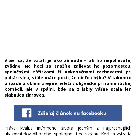
Vraví sa, že vzťah je ako záhrada – ak ho nepolievate,
zvädne. No hoci sa snažíte zalievať ho pozornosťou,
spoločnými zážitkami či nekonečnými rozhovormi pri
pohári vína, stále máte pocit, že niečo chýba? V takomto
prípade problém zrejme neleží v obývačke pri romantickej
komédii, ale v spálni, kde sa z iskry vášne stala len
slabnúca žiarovka.
Práve kvalita intímneho života jedným z najpresnejších
ukazovateľov dlhodobej spokojnosti vo vzťahu. Keď sa vytratia