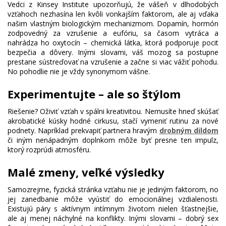
Vedci z Kinsey Institute upozorňujú, že vášeň v dlhodobých
vzťahoch nezhasína len kvôli vonkajším faktorom, ale aj vďaka
našim vlastným biologickým mechanizmom. Dopamín, hormón
zodpovedný za vzrušenie a eufóriu, sa časom vytráca a
nahrádza ho oxytocín – chemická látka, ktorá podporuje pocit
bezpečia a dôvery. Inými slovami, váš mozog sa postupne
prestane sústreďovať na vzrušenie a začne si viac vážiť pohodu.
No pohodlie nie je vždy synonymom vášne.
Experimentujte – ale so štýlom
Riešenie? Oživiť vzťah v spálni kreativitou. Nemusíte hneď skúšať
akrobatické kúsky hodné cirkusu, stačí vymeniť rutinu za nové
podnety. Napríklad prekvapiť partnera hravým
drobným dildom
či iným nenápadným doplnkom môže byť presne ten impulz,
ktorý rozprúdi atmosféru.
Malé zmeny, veľké výsledky
Samozrejme, fyzická stránka vzťahu nie je jediným faktorom, no
jej zanedbanie môže vyústiť do emocionálnej vzdialenosti.
Existujú páry s aktívnym intímnym životom nielen šťastnejšie,
ale aj menej náchylné na konflikty. Inými slovami – dobrý sex