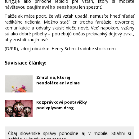
funguje ako prírodné lepidlo pre vzťah, ktorý si môžete
návštevou
zaujímavého sexshopu
len spestriť.
Takže ak máte pocit, že váš vzťah upadá, nemusíte hneď hľadať
radikálne riešenia. Možno stačí len trocha fantázie, otvorenej
komunikácie a odvahy skúsiť niečo nové. Veď napokon, vzťahy
sú ako dobré príbehy – potrebujú občas prekvapivý dejový zvrat,
aby zostali zaujímavé.
(D/PR), zdroj obrázka: Henry Schmitt/adobe.stock.com
Súvisiace články:
Zmrzlina, ktorej
neodoláte ani v zime
Rozprávkové postavičky
pod vplyvom drog
Čítaj slovenské správy pohodlne aj v mobile. Stiahni si