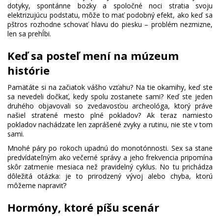
dotyky, spontánne bozky a spoločné noci stratia svoju
elektrizujúcu podstatu, môže to mať podobný efekt, ako keď sa
pštros rozhodne schovať hlavu do piesku – problém nezmizne,
len sa prehĺbi.
Keď sa posteľ mení na múzeum
histórie
Pamätáte si na začiatok vášho vzťahu? Na tie okamihy, keď ste
sa nevedeli dočkať, kedy spolu zostanete sami? Keď ste jeden
druhého objavovali so zvedavosťou archeológa, ktorý práve
našiel stratené mesto plné pokladov? Ak teraz namiesto
pokladov nachádzate len zaprášené zvyky a rutinu, nie ste v tom
sami.
Mnohé páry po rokoch upadnú do monotónnosti. Sex sa stane
predvídateľným ako večerné správy a jeho frekvencia pripomína
skôr zatmenie mesiaca než pravidelný cyklus. No tu prichádza
dôležitá otázka: je to prirodzený vývoj alebo chyba, ktorú
môžeme napraviť?
Hormóny, ktoré píšu scenár