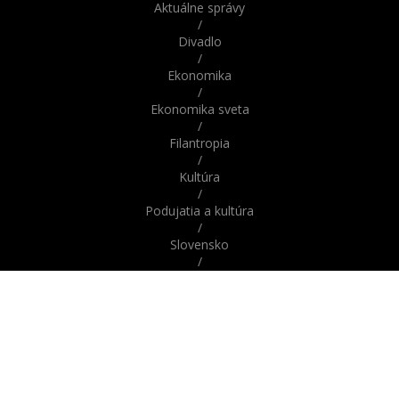
Aktuálne správy
/
Divadlo
/
Ekonomika
/
Ekonomika sveta
/
Filantropia
/
Kultúra
/
Podujatia a kultúra
/
Slovensko
/
Správy
/
Správy z domova / zo Slovenska
/
Správy zo sveta / zahraničia
/
Svet
/