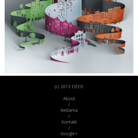
15. február 2014
Trojrozmerné umelecké diela sú očný klam
(c) 2013 DEED
Na prvý pohľad sa zdá, že ide o precízne vystrihnuté papierové
About
diela, avšak všetko je len očný klam. V skutočnosti sú ilustrácie
/
vytvorené digitálne (kreslí ich však ručne) a majú pôsobiť, akoby
Reklama
boli vytvorené z papiera.
/
Kontakt
/
Google+