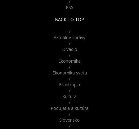
/
RSS
BACK TO TOP
1
/
Aktuálne správy
/
Divadlo
/
Ekonomika
/
Ekonomika sveta
/
Filantropia
/
Kultúra
/
Podujatia a kultúra
/
Slovensko
/
Správy
/