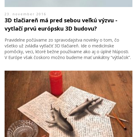
23. november 2016
3D tlačiareň má pred sebou veľkú výzvu -
vytlačí prvú európsku 3D budovu?
Pravidelne počúvame zo spravodajstva novinky o tom, čo
všetko už zvládla vytlačiť 3D tlačiareň. Ide o medicínske
pomôcky, veci, ktoré bežne používame ako aj o úplné hlúposti.
V Európe však čoskoro možno budeme mať unikátny “výtlačok”.