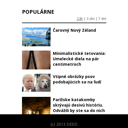
POPULÁRNE
24h
|
3 dni
|
7 dní
Čarovný Nový Zéland
Minimalistické tetovania:
Umelecké diela na pár
centimetroch
Vtipné obrázky psov
podobajúcich sa na ľudí
Parížske katakomby
skrývajú desivú históriu.
Odvážili by ste sa do nich
vstúpiť?
(c) 2013 DEED
Nebudete veriť že nie sú