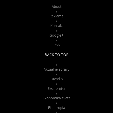
živé! Tieto bábiky z Ruska
About
vyzerajú až šokujúco
/
reálne
Reklama
/
Kontakt
/
Google+
/
RSS
BACK TO TOP
/
Aktuálne správy
/
Divadlo
/
Ekonomika
/
Ekonomika sveta
/
Filantropia
/