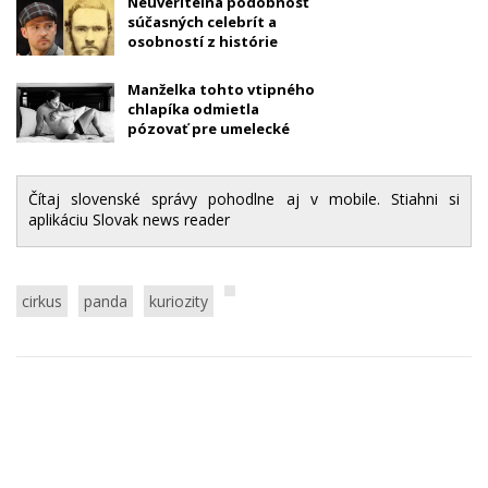
Neuveriteľná podobnosť
súčasných celebrít a
osobností z histórie
Manželka tohto vtipného
chlapíka odmietla
pózovať pre umelecké
tehotenské fotky...tak
pózuje on
Čítaj slovenské správy pohodlne aj v mobile. Stiahni si
aplikáciu Slovak news reader
cirkus
panda
kuriozity