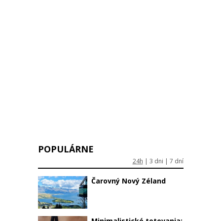
POPULÁRNE
24h
|
3 dni
|
7 dní
Čarovný Nový Zéland
Minimalistické tetovania: