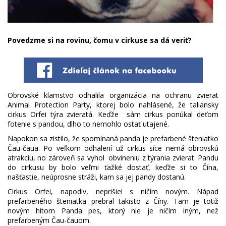
Povedzme si na rovinu, čomu v cirkuse sa dá veriť?
Obrovské klamstvo odhalila organizácia na ochranu zvierat
Animal Protection Party, ktorej bolo nahlásené, že taliansky
cirkus Orfei týra zvieratá. Keďže sám cirkus ponúkal deťom
fotenie s pandou, dlho to nemohlo ostať utajené.
Napokon sa zistilo, že spomínaná panda je prefarbené šteniatko
Čau-čaua. Po veľkom odhalení už cirkus síce nemá obrovskú
atrakciu, no zároveň sa vyhol obvineniu z týrania zvierat. Pandu
do cirkusu by bolo veľmi ťažké dostať, keďže si to Čína,
našťastie, neúprosne stráži, kam sa jej pandy dostanú.
Cirkus Orfei, napodiv, neprišiel s ničím novým. Nápad
prefarbeného šteniatka prebral takisto z Číny. Tam je totiž
novým hitom Panda pes, ktorý nie je ničím iným, než
prefarbeným Čau-čauom.