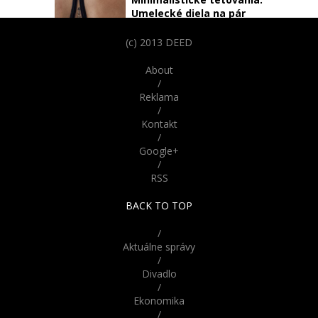
Umelecké diela na pár
centimetroch
(c) 2013 DEED
Vtipné obrázky psov
About
podobajúcich sa na ľudí
/
Reklama
/
Parížske katakomby
Kontakt
skrývajú desivú históriu.
/
Odvážili by ste sa do nich
Google+
vstúpiť?
/
RSS
Nebudete veriť že nie sú
živé! Tieto bábiky z Ruska
BACK TO TOP
vyzerajú až šokujúco
reálne
/
Aktuálne správy
/
Divadlo
/
Ekonomika
/