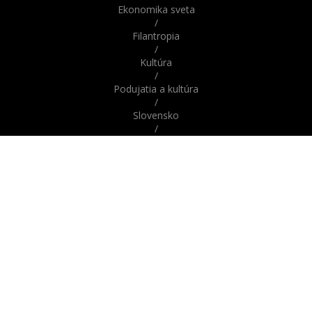
Ekonomika sveta
/
Filantropia
/
Kultúra
/
Podujatia a kultúra
/
Slovensko
/
Správy
/
Správy z domova / zo Slovenska
/
Správy zo sveta / zahraničia
/
Svet
/
Šport
/
Veda a technika
/
Zaujímavosti