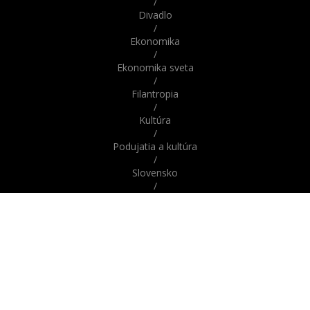
/
Divadlo
/
Ekonomika
/
Ekonomika sveta
/
Filantropia
/
Kultúra
/
Podujatia a kultúra
/
Slovensko
/
Správy
/
Správy z domova / zo Slovenska
/
Správy zo sveta / zahraničia
/
Svet
/
Šport