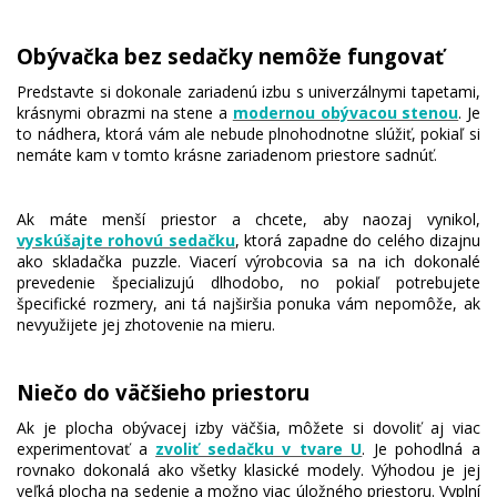
Obývačka bez sedačky nemôže fungovať
Predstavte si dokonale zariadenú izbu s univerzálnymi tapetami,
krásnymi obrazmi na stene a
modernou obývacou stenou
. Je
to nádhera, ktorá vám ale nebude plnohodnotne slúžiť, pokiaľ si
nemáte kam v tomto krásne zariadenom priestore sadnúť.
Ak máte menší priestor a chcete, aby naozaj vynikol,
vyskúšajte rohovú sedačku
, ktorá zapadne do celého dizajnu
ako skladačka puzzle. Viacerí výrobcovia sa na ich dokonalé
prevedenie špecializujú dlhodobo, no pokiaľ potrebujete
špecifické rozmery, ani tá najširšia ponuka vám nepomôže, ak
nevyužijete jej zhotovenie na mieru.
Niečo do väčšieho priestoru
Ak je plocha obývacej izby väčšia, môžete si dovoliť aj viac
experimentovať a
zvoliť sedačku v tvare U
. Je pohodlná a
rovnako dokonalá ako všetky klasické modely. Výhodou je jej
veľká plocha na sedenie a možno viac úložného priestoru. Vyplní