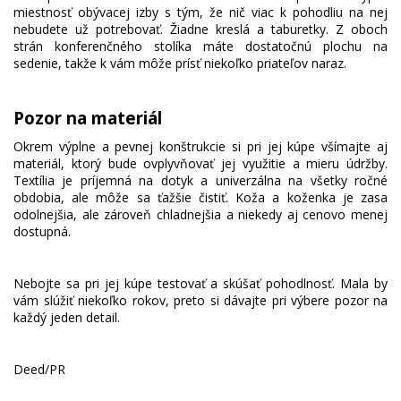
miestnosť obývacej izby s tým, že nič viac k pohodliu na nej
nebudete už potrebovať. Žiadne kreslá a taburetky. Z oboch
strán konferenčného stolíka máte dostatočnú plochu na
sedenie, takže k vám môže prísť niekoľko priateľov naraz.
Pozor na materiál
Okrem výplne a pevnej konštrukcie si pri jej kúpe všímajte aj
materiál, ktorý bude ovplyvňovať jej využitie a mieru údržby.
Textília je príjemná na dotyk a univerzálna na všetky ročné
obdobia, ale môže sa ťažšie čistiť. Koža a koženka je zasa
odolnejšia, ale zároveň chladnejšia a niekedy aj cenovo menej
dostupná.
Nebojte sa pri jej kúpe testovať a skúšať pohodlnosť. Mala by
vám slúžiť niekoľko rokov, preto si dávajte pri výbere pozor na
každý jeden detail.
Deed/PR