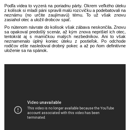
Podľa videa to vyzerá na poriadnu párty. Okrem veľkého úteku
z kolísok si mladí páni spravili malú rozcvičku a podebatovali na
neznámu (no určite zaujímavú) tému. To už však znovu
zasiahol otec a uložil drobcov spať.
Po nútenom návrate do kolísok však zábava neskončila. Znovu
sa opakoval predošlý scenár, až kým znova neprišiel ich otec,
tentokrát aj s mamičkou malých nezbedníkov. Ani to však
neznamenalo úplný koniec úteku z postieľok. Po odchode
rodičov ešte nasledoval drobný pokec a až po ňom definitívne
uloženie sa na spánok.