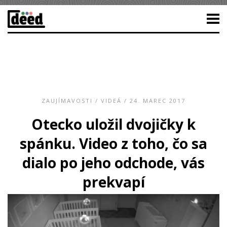
ZAUJÍMAVOSTI
/
VIDEÁ
/ 24. MAREC 2017
Otecko uložil dvojičky k
spánku. Video z toho, čo sa
dialo po jeho odchode, vás
prekvapí