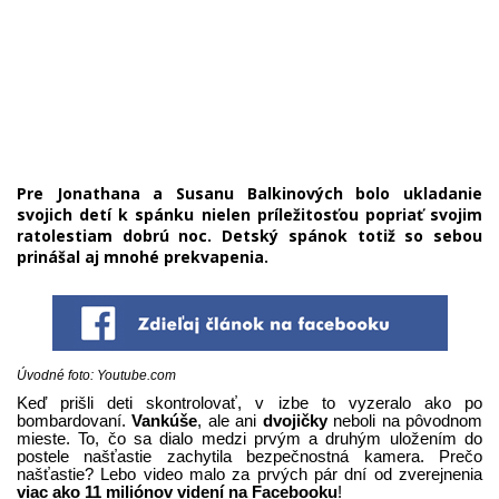
Pre Jonathana a Susanu Balkinových bolo ukladanie
svojich detí k spánku nielen príležitosťou popriať svojim
ratolestiam dobrú noc. Detský spánok totiž so sebou
prinášal aj mnohé prekvapenia.
Úvodné foto: Youtube.com
Keď prišli deti skontrolovať, v izbe to vyzeralo ako po
bombardovaní.
Vankúše
, ale ani
dvojičky
neboli na pôvodnom
mieste. To, čo sa dialo medzi prvým a druhým uložením do
postele našťastie zachytila bezpečnostná kamera. Prečo
našťastie? Lebo video malo za prvých pár dní od zverejnenia
viac ako 11 miliónov videní na Facebooku
!