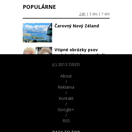
POPULÁRNE
24h
|
3 dni
|
7 dní
Čarovný Nový Zéland
Vtipné obrázky psov
podobajúcich sa na ľudí
(c) 2013 DEED
Minimalistické tetovania:
About
Umelecké diela na pár
/
centimetroch
Reklama
/
Parížske katakomby
Kontakt
skrývajú desivú históriu.
/
Odvážili by ste sa do nich
Google+
vstúpiť?
/
RSS
Demotivácia: Som len
obyčajný kretén, akých sú