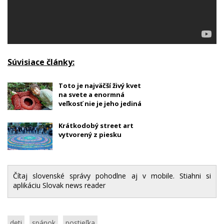
Súvisiace články:
Toto je najväčší živý kvet
na svete a enormná
veľkosť nie je jeho jediná
zaujímavá vlastnosť
Krátkodobý street art
vytvorený z piesku
Čítaj slovenské správy pohodlne aj v mobile. Stiahni si
aplikáciu Slovak news reader
deti
spánok
postieľka