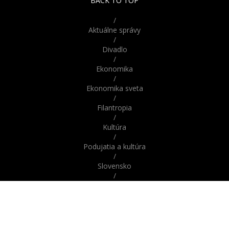
BACK TO TOP
na svete 4 miliardy
/
Aktuálne správy
/
Divadlo
/
Ekonomika
/
Ekonomika sveta
/
Filantropia
/
Kultúra
/
Podujatia a kultúra
/
Slovensko
/
Správy
/
Správy z domova / zo Slovenska
/
Správy zo sveta / zahraničia