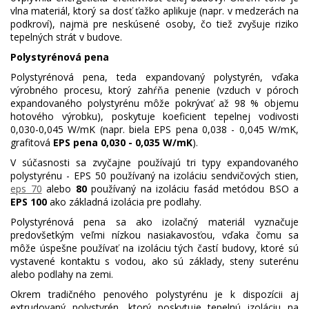
vlna materiál, ktorý sa dosť ťažko aplikuje (napr. v medzerách na
podkroví), najmä pre neskúsené osoby, čo tiež zvyšuje riziko
tepelných strát v budove.
Polystyrénová pena
Polystyrénová pena, teda expandovaný polystyrén, vďaka
výrobného procesu, ktorý zahŕňa penenie (vzduch v póroch
expandovaného polystyrénu môže pokrývať až 98 % objemu
hotového výrobku), poskytuje koeficient tepelnej vodivosti
0,030-0,045 W/mK (napr. biela EPS pena 0,038 - 0,045 W/mK,
grafitová
EPS pena 0,030 - 0,035 W/mK
).
V súčasnosti sa zvyčajne používajú tri typy expandovaného
polystyrénu - EPS 50 používaný na izoláciu sendvičových stien,
eps 70
alebo
80
používaný na izoláciu fasád metódou BSO a
EPS 100
ako základná izolácia pre podlahy.
Polystyrénová pena sa ako izolačný materiál vyznačuje
predovšetkým veľmi nízkou nasiakavosťou, vďaka čomu sa
môže úspešne používať na izoláciu tých častí budovy, ktoré sú
vystavené kontaktu s vodou, ako sú základy, steny suterénu
alebo podlahy na zemi.
Okrem tradičného penového polystyrénu je k dispozícii aj
extrudovaný polystyrén, ktorý poskytuje tepelnú izoláciu na