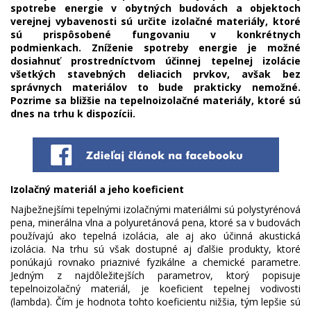
spotrebe energie v obytných budovách a objektoch
verejnej vybavenosti sú určite izolačné materiály, ktoré
sú prispôsobené fungovaniu v konkrétnych
podmienkach. Zníženie spotreby energie je možné
dosiahnuť prostredníctvom účinnej tepelnej izolácie
všetkých stavebných deliacich prvkov, avšak bez
správnych materiálov to bude prakticky nemožné.
Pozrime sa bližšie na tepelnoizolačné materiály, ktoré sú
dnes na trhu k dispozícii.
Izolačný materiál a jeho koeficient
Najbežnejšími tepelnými izolačnými materiálmi sú polystyrénová
pena, minerálna vlna a polyuretánová pena, ktoré sa v budovách
používajú ako tepelná izolácia, ale aj ako účinná akustická
izolácia. Na trhu sú však dostupné aj ďalšie produkty, ktoré
ponúkajú rovnako priaznivé fyzikálne a chemické parametre.
Jedným z najdôležitejších parametrov, ktorý popisuje
tepelnoizolačný materiál, je koeficient tepelnej vodivosti
(lambda). Čím je hodnota tohto koeficientu nižšia, tým lepšie sú