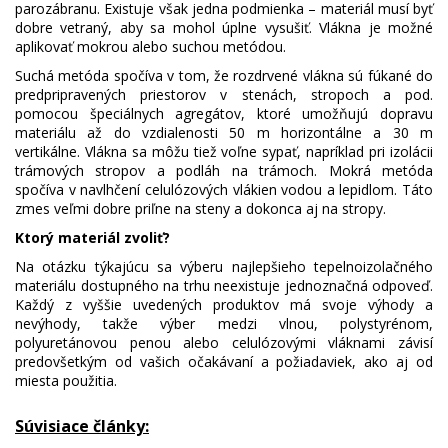
parozábranu. Existuje však jedna podmienka – materiál musí byť
dobre vetraný, aby sa mohol úplne vysušiť. Vlákna je možné
aplikovať mokrou alebo suchou metódou.
Suchá metóda spočíva v tom, že rozdrvené vlákna sú fúkané do
predpripravených priestorov v stenách, stropoch a pod.
pomocou špeciálnych agregátov, ktoré umožňujú dopravu
materiálu až do vzdialenosti 50 m horizontálne a 30 m
vertikálne. Vlákna sa môžu tiež voľne sypať, napríklad pri izolácii
trámových stropov a podláh na trámoch. Mokrá metóda
spočíva v navlhčení celulózových vlákien vodou a lepidlom. Táto
zmes veľmi dobre priľne na steny a dokonca aj na stropy.
Ktorý materiál zvoliť?
Na otázku týkajúcu sa výberu najlepšieho tepelnoizolačného
materiálu dostupného na trhu neexistuje jednoznačná odpoveď.
Každý z vyššie uvedených produktov má svoje výhody a
nevýhody, takže výber medzi vlnou, polystyrénom,
polyuretánovou penou alebo celulózovými vláknami závisí
predovšetkým od vašich očakávaní a požiadaviek, ako aj od
miesta použitia.
Súvisiace články: