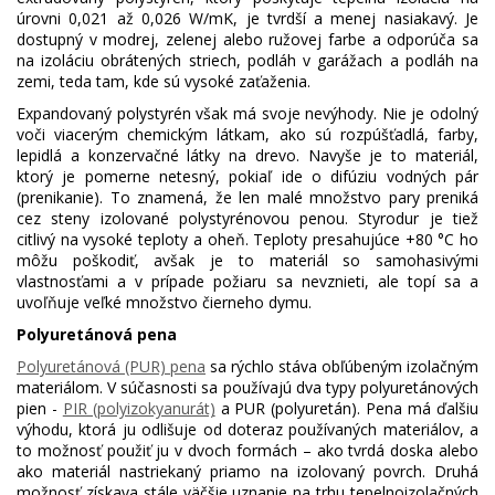
úrovni 0,021 až 0,026 W/mK, je tvrdší a menej nasiakavý. Je
dostupný v modrej, zelenej alebo ružovej farbe a odporúča sa
na izoláciu obrátených striech, podláh v garážach a podláh na
zemi, teda tam, kde sú vysoké zaťaženia.
Expandovaný polystyrén však má svoje nevýhody. Nie je odolný
voči viacerým chemickým látkam, ako sú rozpúšťadlá, farby,
lepidlá a konzervačné látky na drevo. Navyše je to materiál,
ktorý je pomerne netesný, pokiaľ ide o difúziu vodných pár
(prenikanie). To znamená, že len malé množstvo pary preniká
cez steny izolované polystyrénovou penou. Styrodur je tiež
citlivý na vysoké teploty a oheň. Teploty presahujúce +80 °C ho
môžu poškodiť, avšak je to materiál so samohasivými
vlastnosťami a v prípade požiaru sa nevznieti, ale topí sa a
uvoľňuje veľké množstvo čierneho dymu.
Polyuretánová pena
Polyuretánová (PUR) pena
sa rýchlo stáva obľúbeným izolačným
materiálom. V súčasnosti sa používajú dva typy polyuretánových
pien -
PIR (polyizokyanurát)
a PUR (polyuretán). Pena má ďalšiu
výhodu, ktorá ju odlišuje od doteraz používaných materiálov, a
to možnosť použiť ju v dvoch formách – ako tvrdá doska alebo
ako materiál nastriekaný priamo na izolovaný povrch. Druhá
možnosť získava stále väčšie uznanie na trhu tepelnoizolačných