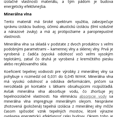
izolačné vlastnosti materiálu, a tým pádom je budova
energeticky efektívnejšia.
Minerálna vlna
Tento materiál má široké spektrum využitia, zabezpečuje
správnu izoláciu budovy, účinnú akustickú izoláciu (tlmí vzdušné
a nárazové zvuky) a má aj protipožiarne a paropriepustné
vlastnosti.
Minerálna vlna sa skladá v podstate z dvoch produktov s veľmi
podobnými parametrami – kamennej vlny a sklenej vlny. Prvá je
vyrobená z čadiča (vysoká odolnosť voči veľmi vysokým
teplotám), zatiaľ čo druhá je vyrobená z kremičitého piesku
alebo recyklovaného skla.
Koeficient tepelnej vodivosti pre výrobky z minerálnej vlny sa
pohybuje v rozmedzí od 0,031 do 0,045 W/mK. Minerálna vlna
má vysokú odolnosť a odoláva deformáciám, pričom sa
nerozkladá pri kontakte s látkami obsahujúcimi rozpúšťadlá.
Avšak minerálna vlna absorbuje vodu, čo zhoršuje jej
tepelnoizolačné vlastnosti. Na elimináciu
absorpcie vody
sa
minerálna vlna impregnuje minerálnym olejom. Nesprávne
zhotovená (položená) tepelná izolácia z minerálnej vlny môže
časom spôsobiť vznik tepelných mostov, ktoré výrazne
ovplyvnia energetickú efektívnosť celej budovy. Okrem toho je