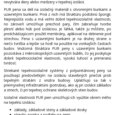
nevytvára diery alebo medzery v tepelnej izolácii.
PUR pena sa delí na izolačný materiál s otvorenými bunkami a
uzavretými bunkami. Prvá z nich má štruktúru podobnú špongii.
Neprepúšťa vodu a má veľmi dobré tepelnoizolačné vlastnosti,
no zároveň umožňuje priechod pary, čím zabraňuje tvorbe
plesní alebo húb pod izoláciou. Je ľahká, takže ju môžete, po
predchádzajúcom použití membrány, aplikovať na debnenie pod
strechou. Pena s uzavretými bunkami je na druhej strane o
niečo tvrdšia a lepšie sa hodí na použitie na vonkajších častiach
budov. Vnútorná štruktúra PUR peny s uzavretými bunkami
pozostáva z mikroskopických uzavretých bublín, čo jej poskytuje
dobré tepelnoizolačné vlastnosti, vysokú tuhosť a primeranú
tvrdosť.
Striekané tepelnoizolačné systémy z polyuretánovej peny sa
používajú predovšetkým na izoláciu stavebných priečok proti
tepelným stratám z vnútra budovy. Uplatňujú sa tak v
priemyselnej infraštruktúre (potrubia), ako aj pri izolácii základov
a striech, či pri tepelnej ochrane skeletových stien budov.
Izolačné vlastnosti PUR pien umožňujú ich využitie okrem iného
na tepelnú izoláciu:
základy, základové steny a základové dosky
strechy zvonka a podlahy na zemi