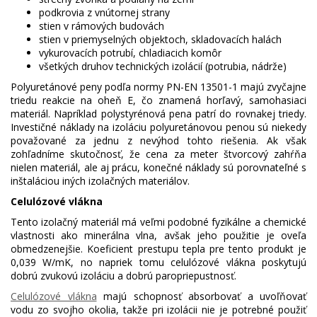
podkrovia z vnútornej strany
stien v rámových budovách
stien v priemyselných objektoch, skladovacích halách
vykurovacích potrubí, chladiacich komôr
všetkých druhov technických izolácií (potrubia, nádrže)
Polyuretánové peny podľa normy PN-EN 13501-1 majú zvyčajne
triedu reakcie na oheň E, čo znamená horľavý, samohasiaci
materiál. Napríklad polystyrénová pena patrí do rovnakej triedy.
Investičné náklady na izoláciu polyuretánovou penou sú niekedy
považované za jednu z nevýhod tohto riešenia. Ak však
zohľadníme skutočnosť, že cena za meter štvorcový zahŕňa
nielen materiál, ale aj prácu, konečné náklady sú porovnateľné s
inštaláciou iných izolačných materiálov.
Celulózové vlákna
Tento izolačný materiál má veľmi podobné fyzikálne a chemické
vlastnosti ako minerálna vlna, avšak jeho použitie je oveľa
obmedzenejšie. Koeficient prestupu tepla pre tento produkt je
0,039 W/mK, no napriek tomu celulózové vlákna poskytujú
dobrú zvukovú izoláciu a dobrú paropriepustnosť.
Celulózové vlákna
majú schopnosť absorbovať a uvoľňovať
vodu zo svojho okolia, takže pri izolácii nie je potrebné použiť