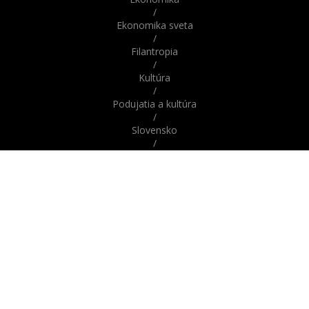
/
Ekonomika sveta
/
Filantropia
/
Kultúra
/
Podujatia a kultúra
/
Slovensko
/
Správy
/
Správy z domova / zo Slovenska
/
Správy zo sveta / zahraničia
/
Svet
/
Šport
/
Veda a technika
/