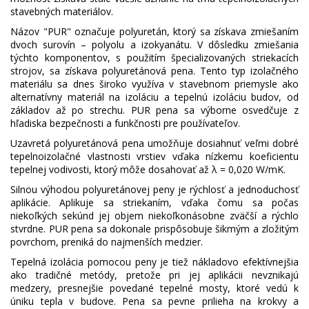
stavebných materiálov.
Názov "PUR" označuje polyuretán, ktorý sa získava zmiešaním
dvoch surovín – polyolu a izokyanátu. V dôsledku zmiešania
týchto komponentov, s použitím špecializovaných striekacích
strojov, sa získava polyuretánová pena. Tento typ izolačného
materiálu sa dnes široko využíva v stavebnom priemysle ako
alternatívny materiál na izoláciu a tepelnú izoláciu budov, od
základov až po strechu. PUR pena sa výborne osvedčuje z
hľadiska bezpečnosti a funkčnosti pre používateľov.
Uzavretá polyuretánová pena umožňuje dosiahnuť veľmi dobré
tepelnoizolačné vlastnosti vrstiev vďaka nízkemu koeficientu
tepelnej vodivosti, ktorý môže dosahovať až λ = 0,020 W/mK.
Silnou výhodou polyuretánovej peny je rýchlosť a jednoduchosť
aplikácie. Aplikuje sa striekaním, vďaka čomu sa počas
niekoľkých sekúnd jej objem niekoľkonásobne zväčší a rýchlo
stvrdne. PUR pena sa dokonale prispôsobuje šikmým a zložitým
povrchom, preniká do najmenších medzier.
Tepelná izolácia pomocou peny je tiež nákladovo efektívnejšia
ako tradičné metódy, pretože pri jej aplikácii nevznikajú
medzery, presnejšie povedané tepelné mosty, ktoré vedú k
úniku tepla v budove. Pena sa pevne prilieha na krokvy a