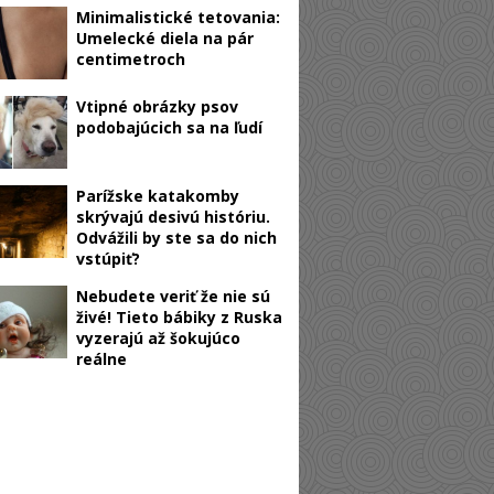
Minimalistické tetovania:
Umelecké diela na pár
centimetroch
Vtipné obrázky psov
podobajúcich sa na ľudí
Parížske katakomby
skrývajú desivú históriu.
Odvážili by ste sa do nich
vstúpiť?
Nebudete veriť že nie sú
živé! Tieto bábiky z Ruska
vyzerajú až šokujúco
reálne