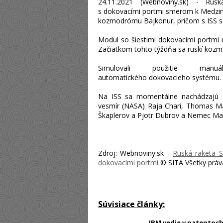
24.11.2021 (Webnoviny.sk) - Rus
s
dokovacími
portmi smerom k Medzinár
kozmodrómu Bajkonur, pričom s ISS sa 
Modul so šiestimi
dokovacími
portmi u
Začiatkom tohto týždňa sa ruskí kozmo
Simulovali použitie man
automatického
dokovacieho
systému.
Na ISS sa momentálne nachádzajú a
vesmír (NASA) Raja Chari, Thomas Ma
Zdroj: Webnoviny.sk -
Ruská raketa S
dokovacími portmi
© SITA Všetky práv
Súvisiace články:
IBM vedie v patentoch