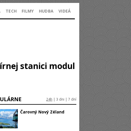
A
TECH
FILMY
HUDBA
VIDEÁ
rnej stanici modul
ULÁRNE
24h
|
3 dni
|
7 dní
Čarovný Nový Zéland