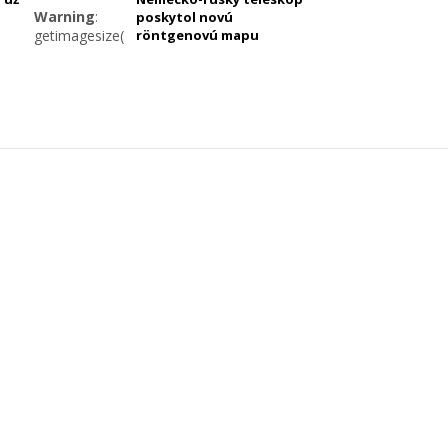
Warning
:
poskytol novú
k/sites/34/2018/01/39550733032_934cbf01e6_z.jpg):
getimagesize(https://cdn.webnoviny.sk/sites/34/2020/06/mapa-
röntgenovú mapu
vesmíru (video)
vesmiru-
676x387.jpg):
failed to open
stream: HTTP
request
failed!
/www/clanoks.php
HTTP/1.1 404
Not Found in
/data/web/virtuals/56831/virtual/www/clanoks.php
on line
212
Warning
:
/www/clanoks.php
Division by
zero in
/data/web/virtuals/56831/virtual/www/clanoks.php
on line
213