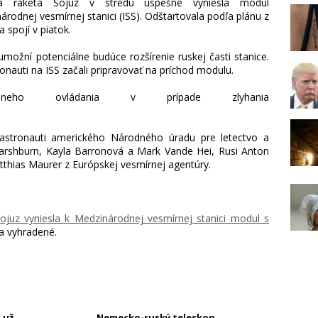
ká raketa Sojuz v stredu úspešne vyniesla modul
odnej vesmírnej stanici (ISS). Odštartovala podľa plánu z
spojí v piatok.
možní potenciálne budúce rozšírenie ruskej časti stanice.
nauti na ISS začali pripravovať na príchod modulu.
uálneho ovládania v prípade zlyhania
stronauti amerického Národného úradu pre letectvo a
rshburn, Kayla Barronová a Mark Vande Hei, Rusi Anton
ojuz vyniesla k Medzinárodnej vesmírnej stanici modul s
a vyhradené.
 už
Nemecko-ruský teleskop