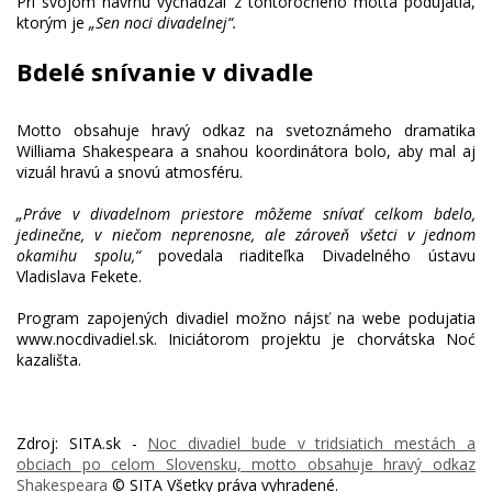
Pri svojom návrhu vychádzal z tohtoročného motta podujatia,
ktorým je
„Sen noci divadelnej“.
Bdelé snívanie v divadle
Motto obsahuje hravý odkaz na svetoznámeho dramatika
Williama Shakespeara a snahou koordinátora bolo, aby mal aj
vizuál hravú a snovú atmosféru.
„Práve v divadelnom priestore môžeme snívať celkom bdelo,
jedinečne, v niečom neprenosne, ale zároveň všetci v jednom
okamihu spolu,“
povedala riaditeľka Divadelného ústavu
Vladislava Fekete.
Program zapojených divadiel možno nájsť na webe podujatia
www.nocdivadiel.sk. Iniciátorom projektu je chorvátska Noć
Zdroj: SITA.sk -
Noc divadiel bude v tridsiatich mestách a
obciach po celom Slovensku, motto obsahuje hravý odkaz
Shakespeara
© SITA Všetky práva vyhradené.