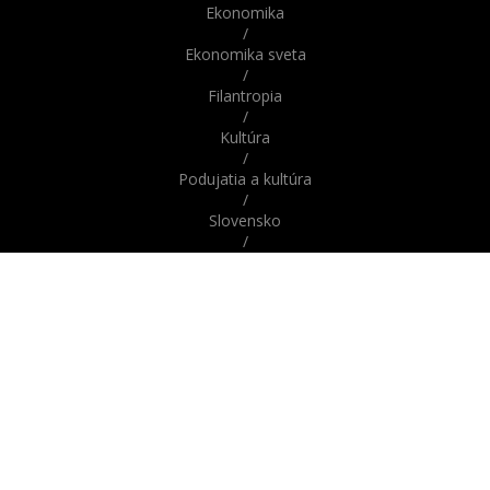
Ekonomika
/
Ekonomika sveta
/
Filantropia
/
Kultúra
/
Podujatia a kultúra
/
Slovensko
/
Správy
/
Správy z domova / zo Slovenska
/
Správy zo sveta / zahraničia
/
Svet
/
Šport
/
Veda a technika