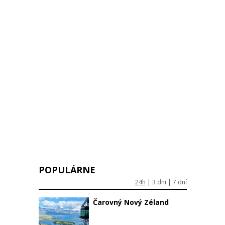
Warning
:
Division by
zero in
/data/web/virtuals/56831/virtual/www/clanoks.php
on line
213
POPULÁRNE
24h
|
3 dni
|
7 dní
Čarovný Nový Zéland