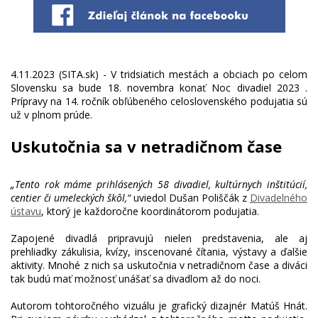
4.11.2023 (SITA.sk) - V tridsiatich mestách a obciach po celom
Slovensku sa bude 18. novembra konať Noc divadiel 2023 .
Prípravy na 14. ročník obľúbeného celoslovenského podujatia sú
Uskutočnia sa v netradičnom čase
„Tento rok máme prihlásených 58 divadiel, kultúrnych inštitúcií,
centier či umeleckých škôl,“
uviedol Dušan Poliščák z
Divadelného
ústavu
, ktorý je každoročne koordinátorom podujatia.
Zapojené divadlá pripravujú nielen predstavenia, ale aj
prehliadky zákulisia, kvízy, inscenované čítania, výstavy a ďalšie
aktivity. Mnohé z nich sa uskutočnia v netradičnom čase a diváci
tak budú mať možnosť unášať sa divadlom až do noci.
Autorom tohtoročného vizuálu je grafický dizajnér Matúš Hnát.