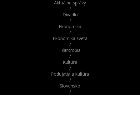
Aktuálne správy
/
Divadlo
/
Ekonomika
/
Ekonomika sveta
/
Filantropia
/
Kultúra
/
Podujatia a kultúra
/
Slovensko
/
Správy
/
Správy z domova / zo Slovenska
/
Správy zo sveta / zahraničia
/
Svet
/