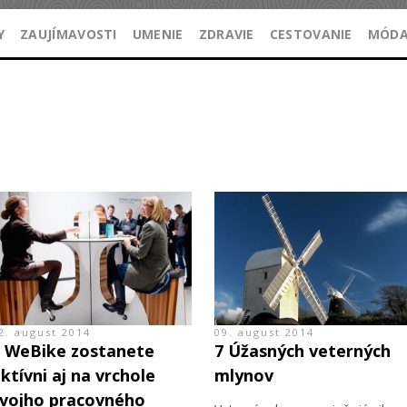
Y
ZAUJÍMAVOSTI
UMENIE
ZDRAVIE
CESTOVANIE
MÓD
2. august 2014
09. august 2014
 WeBike zostanete
7 Úžasných veterných
ktívni aj na vrchole
mlynov
vojho pracovného