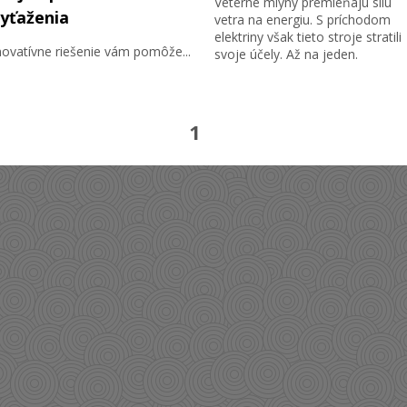
Veterné mlyny premieňajú silu
yťaženia
vetra na energiu. S príchodom
elektriny však tieto stroje stratili
novatívne riešenie vám pomôže...
svoje účely. Až na jeden.
1