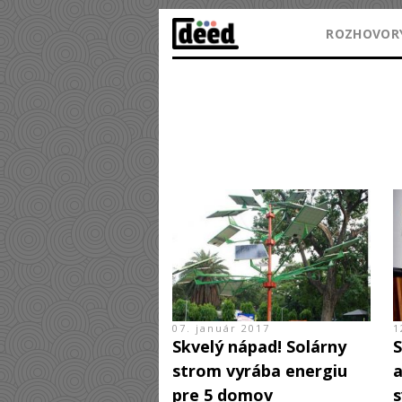
ROZHOVOR
07. január 2017
1
Skvelý nápad! Solárny
S
strom vyrába energiu
a
pre 5 domov
s