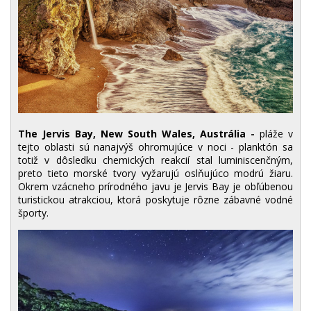
The Jervis Bay, New South Wales, Austrália -
pláže v
tejto oblasti sú nanajvýš ohromujúce v noci - planktón sa
totiž v dôsledku chemických reakcií stal luminiscenčným,
preto tieto morské tvory vyžarujú oslňujúco modrú žiaru.
Okrem vzácneho prírodného javu je Jervis Bay je obľúbenou
turistickou atrakciou, ktorá poskytuje rôzne zábavné vodné
športy.