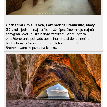
Cathedral Cove Beach, Coromandel Peninsula, Nový
Zéland
- jednu z najkrajších pláži špeciálne milujú najmä
fotografi, kvôli jej skalnatým zátokám, ktoré vyzerajú
z každého uhlu pohľadu úplne inak, no stále jedinečne.
K obľúbeným činnostiam na malebnej pláži patrí aj
šnorchlovanie či jazda na kajaku.