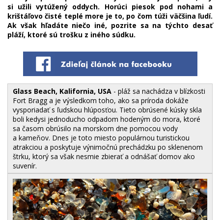
si užili vytúžený oddych. Horúci piesok pod nohami a
krištáľovo čisté teplé more je to, po čom túži väčšina ľudí.
Ak však hľadáte niečo iné, pozrite sa na týchto desať
pláží, ktoré sú trošku z iného súdku.
Glass Beach, Kalifornia, USA
- pláž sa nachádza v blízkosti
Fort Bragg a je výsledkom toho, ako sa príroda dokáže
vysporiadať s ľudskou hlúposťou. Tieto obrúsené kúsky skla
boli kedysi jednoducho odpadom hodeným do mora, ktoré
sa časom obrúsilo na morskom dne pomocou vody
a kameňov. Dnes je toto miesto populárnou turistickou
atrakciou a poskytuje výnimočnú prechádzku po sklenenom
štrku, ktorý sa však nesmie zbierať a odnášať domov ako
suvenír.