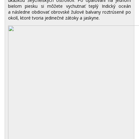
ukážkou Seychelských ostrovov. Po opaľovaní na jednom
bielom piesku si môžete vychutnať teplý Indický oceán
a následne obdiovať obrovské žulové balvany roztrúsené po
okolí, ktoré tvoria jedinečné zátoky a jaskyne.