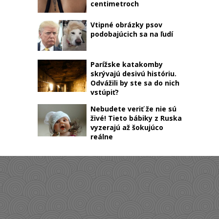
centimetroch
Vtipné obrázky psov
podobajúcich sa na ľudí
Parížske katakomby
skrývajú desivú históriu.
Odvážili by ste sa do nich
vstúpiť?
Nebudete veriť že nie sú
živé! Tieto bábiky z Ruska
vyzerajú až šokujúco
reálne