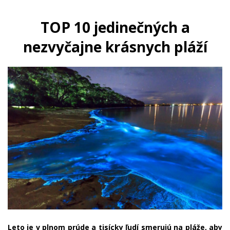
TOP 10 jedinečných a
nezvyčajne krásnych pláží
Leto je v plnom prúde a tisícky ľudí smerujú na pláže, aby