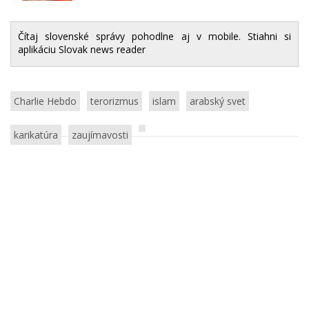
Comic-Conu milé
prekvapenie
Čítaj slovenské správy pohodlne aj v mobile. Stiahni si
aplikáciu Slovak news reader
Charlie Hebdo
terorizmus
islam
arabský svet
karikatúra
zaujímavosti