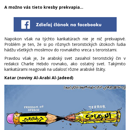
A možno vás tieto kresby prekvapia...
Napokon však na týchto karikatúrach nie je nič prekvapivé.
Problém je ten, že si po rôznych teroristických útokoch ľudia
hádžu všetkých moslimov do rovnakého vreca s teroristami.
Pravdou však je, že arabský svet zasiahol teroristický čin v
redakcii Charlie Hebdo rovnako, ako ostatný svet. Takýmito
karikatúrami reagovali na udalosť rôzne arabské štáty.
Katar (noviny Al-Arabi Al-Jadeed)