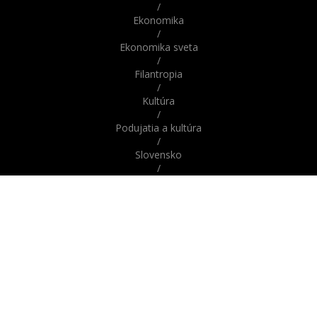
/
Ekonomika
/
Ekonomika sveta
/
Filantropia
/
Kultúra
/
Podujatia a kultúra
/
Slovensko
/
Správy
/
Správy z domova / zo Slovenska
/
Správy zo sveta / zahraničia
/
Svet
/
Šport
/
Veda a technika