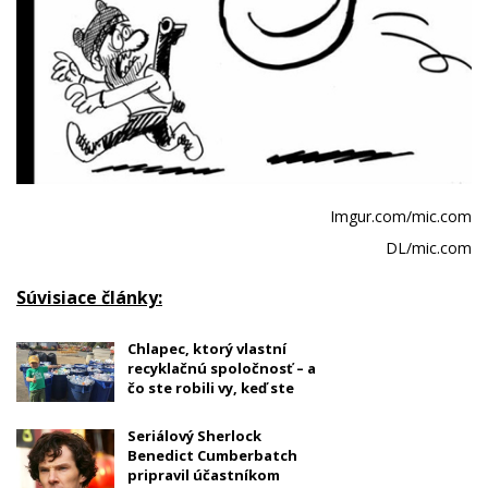
Imgur.com/mic.com
DL/mic.com
Súvisiace články:
Chlapec, ktorý vlastní
recyklačnú spoločnosť – a
čo ste robili vy, keď ste
mali sedem rokov?
Seriálový Sherlock
Benedict Cumberbatch
pripravil účastníkom