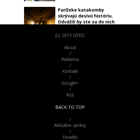
Parížske katakomby
skrývajú desivú históriu.
Odvážili by ste sa do nich
vstúpiť?
(c) 2013 DEED
Nebudete veriť že nie sú
živé! Tieto bábiky z Ruska
About
vyzerajú až šokujúco
/
reálne
Reklama
/
Kontakt
/
Google+
/
RSS
BACK TO TOP
/
Aktuálne správy
/
Divadlo