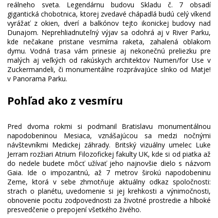
reálneho sveta. Legendárnu budovu Skladu č. 7 obsadí
gigantická chobotnica, ktorej zvedavé chápadlá budú celý víkend
vyrážať z okien, dverí a balkónov tejto ikonickej budovy nad
Dunajom. Neprehliadnuteľný výjav sa odohrá aj v River Parku,
kde nečakane pristane vesmírna raketa, zahalená oblakom
dymu. Vodná trasa vám prinesie aj nekonečnú preliezku pre
malých aj veľkých od rakúskych architektov Numen/for Use v
Zuckermandeli, či monumentálne rozprávajúce slnko od Matje!
Pohľad ako z vesmíru
Pred dvoma rokmi si podmanil Bratislavu monumentálnou
napodobeninou Mesiaca, vznášajúcou sa medzi nočnými
návštevníkmi Medickej záhrady. Britský vizuálny umelec Luke
Jerram rozžiari Atrium Filozofickej fakulty UK, kde si od piatka až
do nedele budete môcť užívať jeho najnovšie dielo s názvom
Gaia. Ide o impozantnú, až 7 metrov širokú napodobeninu
Zeme, ktorá v sebe zhmotňuje aktuálny odkaz spoločnosti:
strach o planétu, uvedomenie si jej krehkosti a výnimočnosti,
obnovenie pocitu zodpovednosti za životné prostredie a hlboké