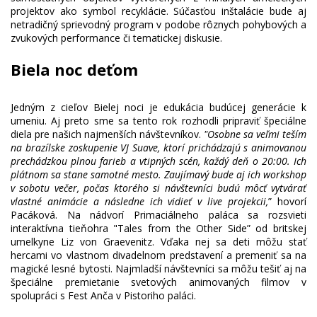
projektov ako symbol recyklácie. Súčasťou inštalácie bude aj
netradičný sprievodný program v podobe rôznych pohybových a
Biela noc deťom
Jedným z cieľov Bielej noci je edukácia budúcej generácie k
umeniu. Aj preto sme sa tento rok rozhodli pripraviť špeciálne
diela pre našich najmenších návštevníkov.
"Osobne sa veľmi teším
na brazílske zoskupenie VJ Suave, ktorí prichádzajú s animovanou
prechádzkou plnou farieb a vtipných scén, každý deň o 20:00. Ich
plátnom sa stane samotné mesto. Zaujímavý bude aj ich workshop
v sobotu večer, počas ktorého si návštevníci budú môcť vytvárať
vlastné animácie a následne ich vidieť v live projekcii,
” hovorí
Pacáková. Na nádvorí Primaciálneho paláca sa rozsvieti
interaktívna tieňohra "Tales from the Other Side” od britskej
umelkyne Liz von Graevenitz. Vďaka nej sa deti môžu stať
hercami vo vlastnom divadelnom predstavení a premeniť sa na
magické lesné bytosti. Najmladší návštevníci sa môžu tešiť aj na
špeciálne premietanie svetových animovaných filmov v