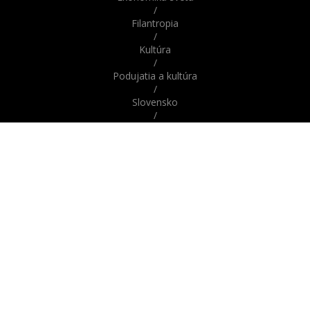
/
Filantropia
/
Kultúra
/
Podujatia a kultúra
/
Slovensko
/
Správy
/
Správy z domova / zo Slovenska
/
Správy zo sveta / zahraničia
/
Svet
/
Šport
/
Veda a technika
/
Zaujímavosti
/