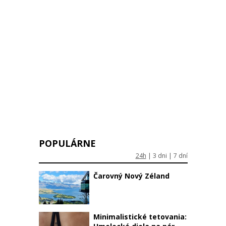
/data/web/virtuals/56831/virtual/www/clanoks.php
on line
213
POPULÁRNE
24h
|
3 dni
|
7 dní
Čarovný Nový Zéland
Minimalistické tetovania: