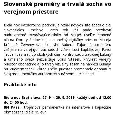
Slovenské premiéry a trvalá socha vo
verejnom priestore
Biela noc každoročne podporuje vznik nových site-specific diel
slovenských umelcov. Tento rok vás príde pozdraviť
nadrozmerné rozprávajúce slnko od Matje!, uvidíte Zranené
plátna Doroty Sadovskej, nekonečný digitálny priestor Mateja
Kréna či Červený svet Lousyho Aubera. Tajomnú atmosféru
zažijete na verejných záchodoch vďaka Lucii Luptákovej, Pavol
Truben vás vráti do školských čias, konfrontáciu tradičnej kultúry
a umelého sveta zvizualizuje Boris Vitázek. Prvýkrát verejný
priestor obohatíme aj o trvalý vizuálny zásah na nábreží Dunaja
pri Zuckermandeli. Viktor Frešo priestor promenády obohatí o
Praktické info
Biela noc Bratislava: 27. 9. – 29. 9. 2019, každý deň od 12:00
do 24:00 hod.
BN Pass
- trojdňová permanentka na interiérové a kapacitne
obmedzené diela: 15 eur.