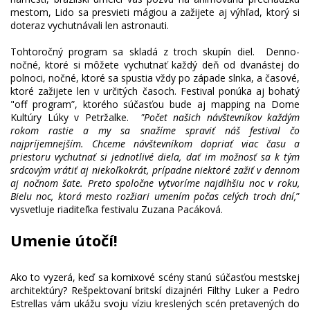
mestom, Lido sa presvieti mágiou a zažijete aj výhľad, ktorý si
doteraz vychutnávali len astronauti.
Tohtoročný program sa skladá z troch skupín diel. Denno-
nočné, ktoré si môžete vychutnať každý deň od dvanástej do
polnoci, nočné, ktoré sa spustia vždy po západe slnka, a časové,
ktoré zažijete len v určitých časoch. Festival ponúka aj bohatý
"off program”, ktorého súčasťou bude aj mapping na Dome
Kultúry Lúky v Petržalke.
"Počet našich návštevníkov každým
rokom rastie a my sa snažíme spraviť náš festival čo
najpríjemnejším. Chceme návštevníkom dopriať viac času a
priestoru vychutnať si jednotlivé diela, dať im možnosť sa k tým
srdcovým vrátiť aj niekoľkokrát, prípadne niektoré zažiť v dennom
aj nočnom šate. Preto spoločne vytvoríme najdlhšiu noc v roku,
Bielu noc, ktorá mesto rozžiari umením počas celých troch dní,
”
Umenie útočí!
Ako to vyzerá, keď sa komixové scény stanú súčasťou mestskej
architektúry? Rešpektovaní britskí dizajnéri Filthy Luker a Pedro
Estrellas vám ukážu svoju víziu kreslených scén pretavených do