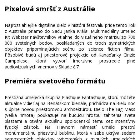
Pixelová smršť z Austrálie
Najrozsiahlejšie digitálne dielo v histórii festivalu príde tento rok
z Austrálie priamo do Sadu Janka Kráľa! Multimediálny umelec
Kit Webster návštevníkov vtiahne do vizuálneho matrixu zo 700
000 svetelných bodov, poskladaných do troch symetrických
objektov pripomínajúcich scénu zo science fiction filmu.
Pôsobivé budú aj priestorové projekcie od Kanaďanky Cinzie
Campolese, ktorá vytvorí imerzívne prostredie plné
Premiéra svetového formátu
Prestížna umelecká skupina Plastique Fantastique, ktorú môžete
aktuálne vidieť aj na Benátskom bienále, prichádza na Bielu noc
s úplne novou priestorovou architektúrou. Dielo The Big Mass
(Veľká hmota) poukazuje na budúcu hrozbu zahltenia sveta
plastami a otvára aktuálnu spoločenskú tému cez intenzívny
fyzický zážitok. Na Hlavnom námestí umelci prestrú
monumentálnu priesvitnú bublinu, ktorá v sebe ukrýva sedem
samostatných objektov vytvorených z minulých umeleckých