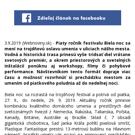
3.9.2019 (Webnoviny.sk) -
Piaty ročník festivalu Biela noc sa
mení na trojdňovú oslavu umenia v uliciach nášho mesta.
Vodná a historická trasa prinesú vyše tridsať diel vrátane
svetových premiér, a okrem priestorových a svetelných
inštalácií ponúknu aj workshopy, filmy či pohybové
performance. Návštevníkom tento formát dopraje viac
času a možnosť rozvrhnúť si prechádzku mestom za
umením od piatkového poludnia až do nedeľnej noci.
Biela noc sa rozrastá na trojdňový festival a potrvá od piatka,
27. 9., do nedele, 29. 9. 2019. Aktuálny ročník prinesie
kombináciu kvalitného domáceho umenia a prestížnych diel
svetoznámych hviezd z Nemecka, Rakúska, Talianska, Poľska,
Kanady, Británie, Austrálie aj Brazílie. Sklad č. 7 obsadí
gigantická chobotnica, Sad Janka Kráľa pohltí pixelová smršť,
Plastique Fantastique prestrú 13-metrovú bublinu na Hlavnom
námestí, brazílski umelci vás pozvú na animovanú prechádzku