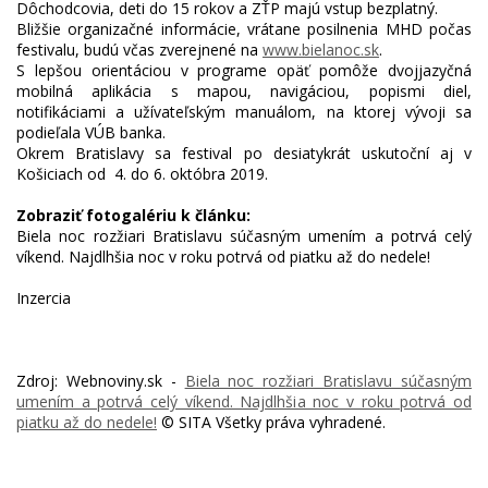
Dôchodcovia, deti do 15 rokov a ZŤP majú vstup bezplatný.
Bližšie organizačné informácie, vrátane posilnenia MHD počas
festivalu, budú včas zverejnené na
www.bielanoc.sk
.
S lepšou orientáciou v programe opäť pomôže dvojjazyčná
mobilná aplikácia s mapou, navigáciou, popismi diel,
notifikáciami a užívateľským manuálom, na ktorej vývoji sa
podieľala VÚB banka.
Okrem Bratislavy sa festival po desiatykrát uskutoční aj v
Košiciach od 4. do 6. októbra 2019.
Zobraziť fotogalériu k článku:
Biela noc rozžiari Bratislavu súčasným umením a potrvá celý
víkend. Najdlhšia noc v roku potrvá od piatku až do nedele!
Zdroj: Webnoviny.sk -
Biela noc rozžiari Bratislavu súčasným
umením a potrvá celý víkend. Najdlhšia noc v roku potrvá od
piatku až do nedele!
© SITA Všetky práva vyhradené.